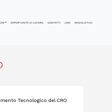
INI
OPPORTUNITÀ DI LAVORO
CONTATTI
LINK
MODULISTICA
o
erimento Tecnologico del CRO