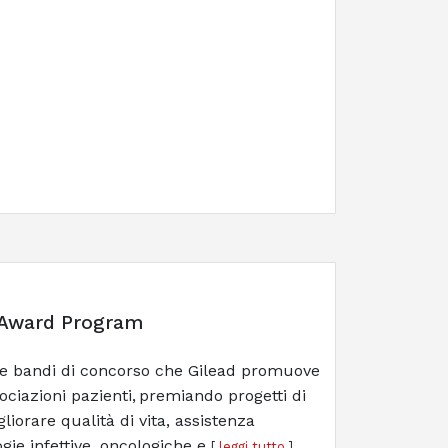
 Award Program
e bandi di concorso che Gilead promuove
sociazioni pazienti, premiando progetti di
liorare qualità di vita, assistenza
gie infettive, oncologiche e
[
leggi tutto
]